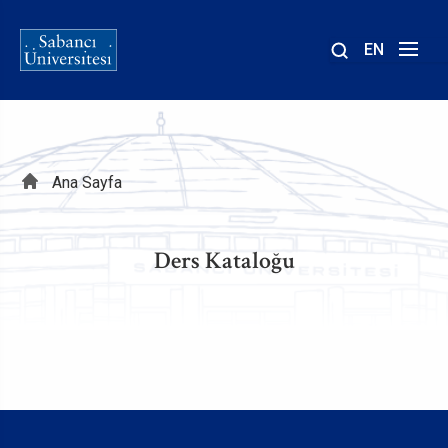
EN
Site
içinde
ara
Sayfa
Ana Sayfa
yolu
Ders Kataloğu