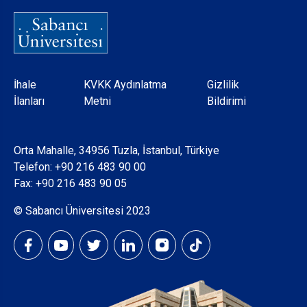
Dipnot
İhale
KVKK Aydınlatma
Gizlilik
İlanları
Metni
Bildirimi
Orta Mahalle, 34956 Tuzla, İstanbul, Türkiye
Telefon:
+90 216 483 90 00
Fax: +90 216 483 90 05
© Sabancı Üniversitesi 2023