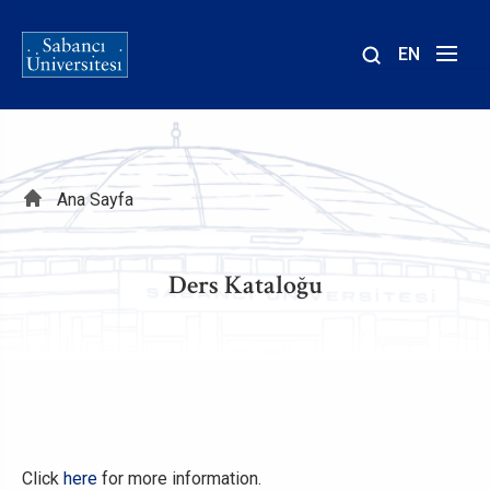
EN
Site
içinde
ara
Sayfa
Ana Sayfa
yolu
Ders Kataloğu
Click
here
for more information.