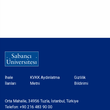
Dipnot
İhale
KVKK Aydınlatma
Gizlilik
İlanları
Metni
Bildirimi
Orta Mahalle, 34956 Tuzla, İstanbul, Türkiye
Telefon:
+90 216 483 90 00