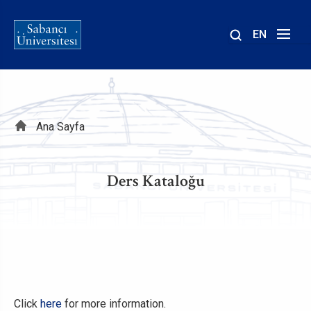
EN
Site
içinde
ara
Sayfa
Ana Sayfa
yolu
Ders Kataloğu
Click
here
for more information.