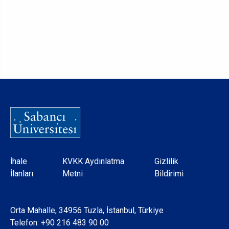
Dipnot
İhale
KVKK Aydınlatma
Gizlilik
İlanları
Metni
Bildirimi
Orta Mahalle, 34956 Tuzla, İstanbul, Türkiye
Telefon:
+90 216 483 90 00