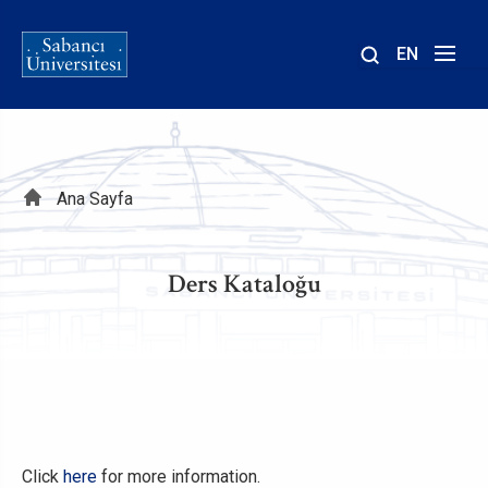
EN
Site
içinde
ara
Sayfa
Ana Sayfa
yolu
Ders Kataloğu
Click
here
for more information.