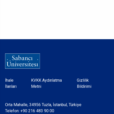
Dipnot
İhale
KVKK Aydınlatma
Gizlilik
İlanları
Metni
Bildirimi
Orta Mahalle, 34956 Tuzla, İstanbul, Türkiye
Telefon:
+90 216 483 90 00