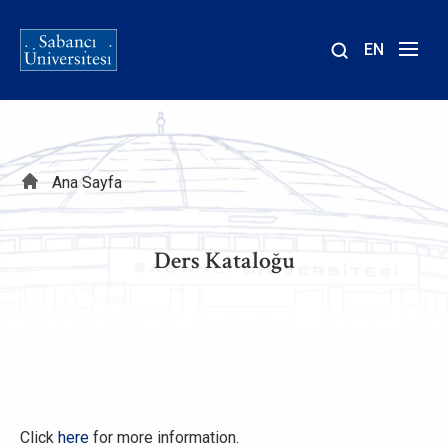
EN
Site
içinde
ara
Sayfa
Ana Sayfa
yolu
Ders Kataloğu
Click
here
for more information.