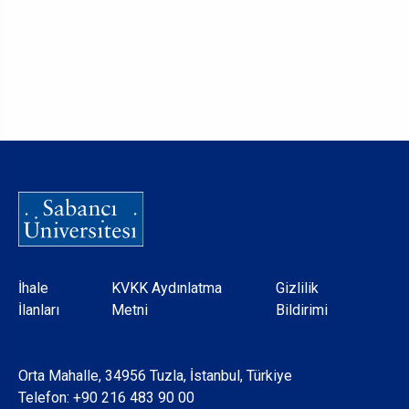
Dipnot
İhale
KVKK Aydınlatma
Gizlilik
İlanları
Metni
Bildirimi
Orta Mahalle, 34956 Tuzla, İstanbul, Türkiye
Telefon:
+90 216 483 90 00