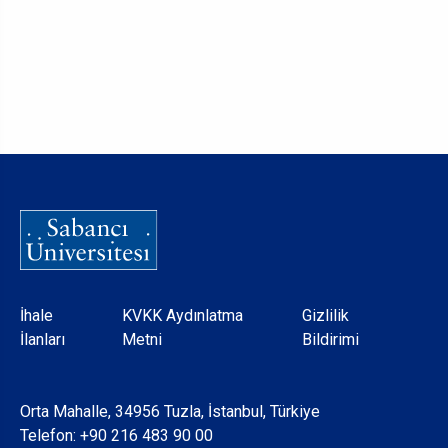
Dipnot
İhale
KVKK Aydınlatma
Gizlilik
İlanları
Metni
Bildirimi
Orta Mahalle, 34956 Tuzla, İstanbul, Türkiye
Telefon:
+90 216 483 90 00