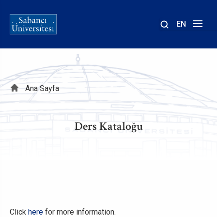
EN
Site
içinde
ara
Sayfa
Ana Sayfa
yolu
Ders Kataloğu
Click
here
for more information.