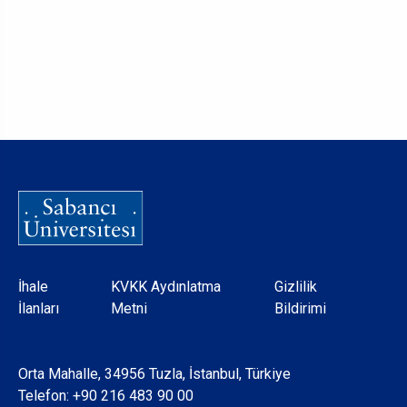
Dipnot
İhale
KVKK Aydınlatma
Gizlilik
İlanları
Metni
Bildirimi
Orta Mahalle, 34956 Tuzla, İstanbul, Türkiye
Telefon:
+90 216 483 90 00