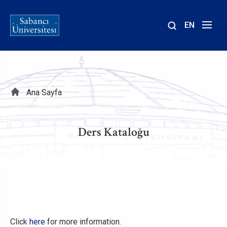
EN
Site
içinde
ara
Sayfa
Ana Sayfa
yolu
Ders Kataloğu
Click
here
for more information.