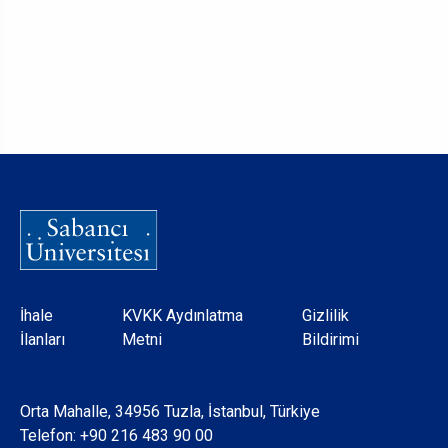
Dipnot
İhale
KVKK Aydınlatma
Gizlilik
İlanları
Metni
Bildirimi
Orta Mahalle, 34956 Tuzla, İstanbul, Türkiye
Telefon:
+90 216 483 90 00