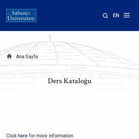
EN
Site
içinde
ara
Sayfa
Ana Sayfa
yolu
Ders Kataloğu
Click
here
for more information.