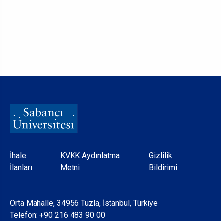
Dipnot
İhale
KVKK Aydınlatma
Gizlilik
İlanları
Metni
Bildirimi
Orta Mahalle, 34956 Tuzla, İstanbul, Türkiye
Telefon:
+90 216 483 90 00