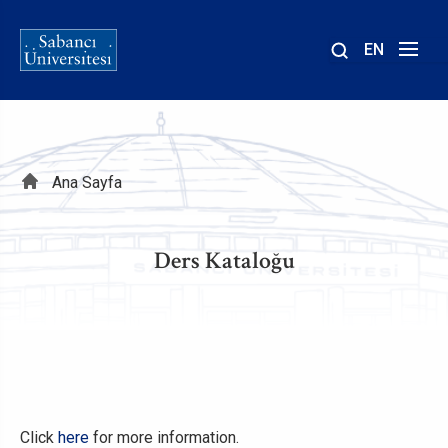
EN
Site
içinde
ara
Sayfa
Ana Sayfa
yolu
Ders Kataloğu
Click
here
for more information.