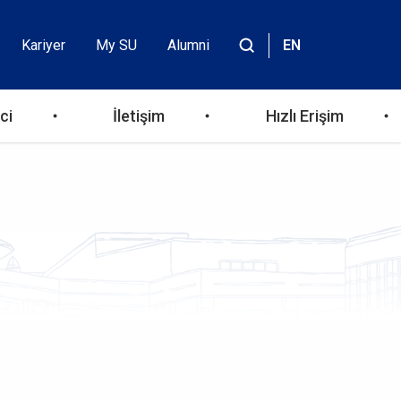
Kariyer
My SU
Alumni
EN
Header
Site
içinde
Top
ara
ci
İletişim
Hızlı Erişim
Menu