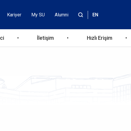
Kariyer
My SU
Alumni
EN
Header
Site
içinde
Top
ara
ci
İletişim
Hızlı Erişim
Menu