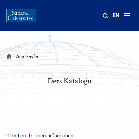
EN
Site
içinde
ara
Sayfa
Ana Sayfa
yolu
Ders Kataloğu
Click
here
for more information.