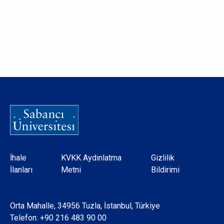
Dipnot
İhale
KVKK Aydınlatma
Gizlilik
İlanları
Metni
Bildirimi
Orta Mahalle, 34956 Tuzla, İstanbul, Türkiye
Telefon:
+90 216 483 90 00