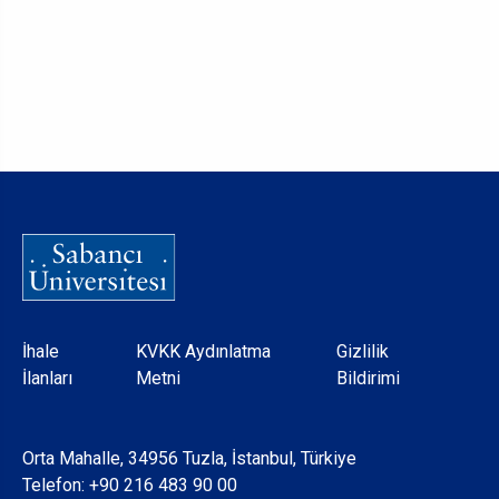
Dipnot
İhale
KVKK Aydınlatma
Gizlilik
İlanları
Metni
Bildirimi
Orta Mahalle, 34956 Tuzla, İstanbul, Türkiye
Telefon:
+90 216 483 90 00