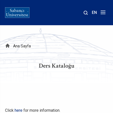
EN
Site
içinde
ara
Sayfa
Ana Sayfa
yolu
Ders Kataloğu
Click
here
for more information.