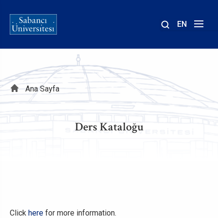
EN
Site
içinde
ara
Sayfa
Ana Sayfa
yolu
Ders Kataloğu
Click
here
for more information.