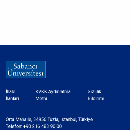
Dipnot
İhale
KVKK Aydınlatma
Gizlilik
İlanları
Metni
Bildirimi
Orta Mahalle, 34956 Tuzla, İstanbul, Türkiye
Telefon:
+90 216 483 90 00