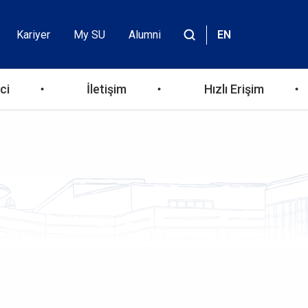
Kariyer
My SU
Alumni
EN
Header
Site
içinde
Top
ara
ci
İletişim
Hızlı Erişim
Menu