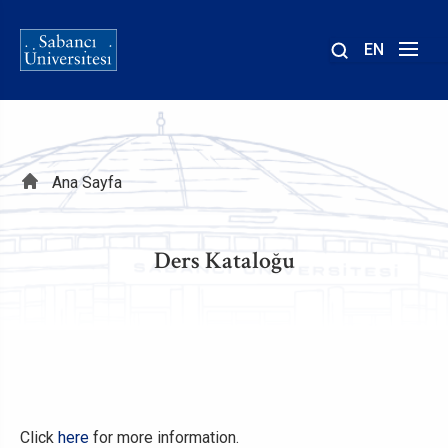
EN
Site
içinde
ara
Sayfa
Ana Sayfa
yolu
Ders Kataloğu
Click
here
for more information.