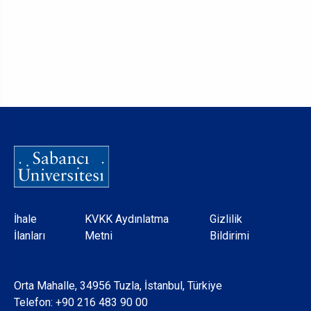
Dipnot
İhale
KVKK Aydınlatma
Gizlilik
İlanları
Metni
Bildirimi
Orta Mahalle, 34956 Tuzla, İstanbul, Türkiye
Telefon:
+90 216 483 90 00