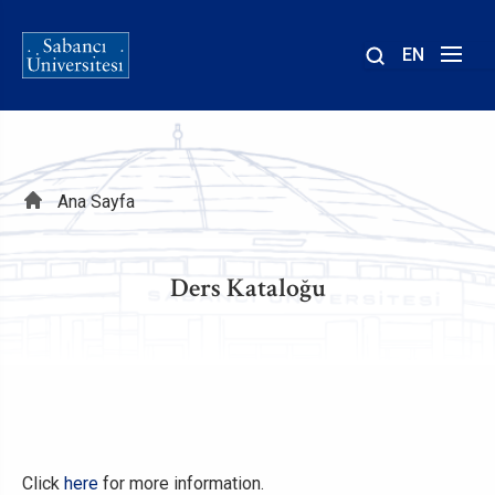
EN
Site
içinde
ara
Sayfa
Ana Sayfa
yolu
Ders Kataloğu
Click
here
for more information.