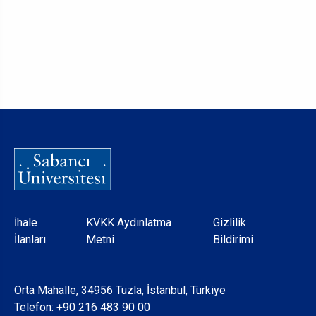
Dipnot
İhale
KVKK Aydınlatma
Gizlilik
İlanları
Metni
Bildirimi
Orta Mahalle, 34956 Tuzla, İstanbul, Türkiye
Telefon:
+90 216 483 90 00