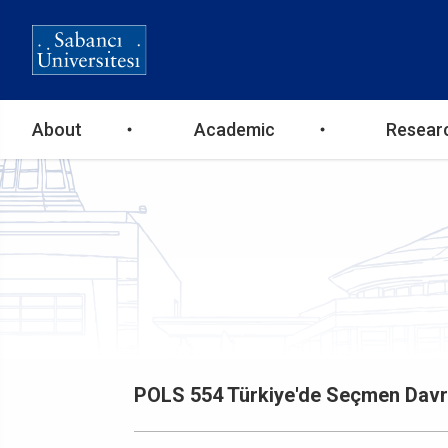
Ana
About
Academic
Resear
gezinti
menüsü
POLS 554 Türkiye'de Seçmen Davran