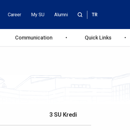
Career
My SU
Alumni
TR
Header
Site
içinde
Top
ara
Communication
Quick Links
Menu
3 SU Kredi