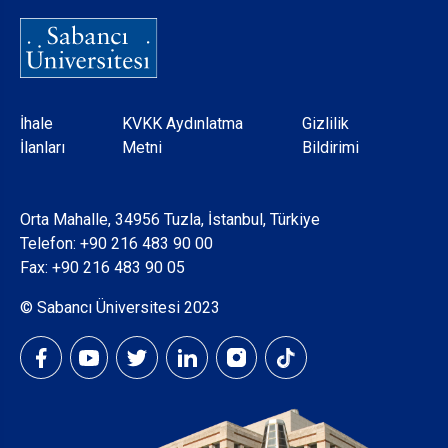
Dipnot
İhale
KVKK Aydınlatma
Gizlilik
İlanları
Metni
Bildirimi
Orta Mahalle, 34956 Tuzla, İstanbul, Türkiye
Telefon:
+90 216 483 90 00
Fax: +90 216 483 90 05
© Sabancı Üniversitesi 2023