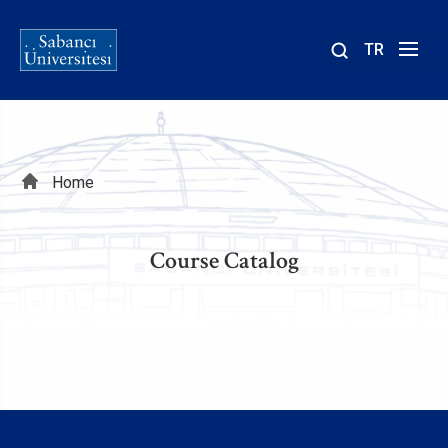
TR
Site
içinde
ara
Breadcrumb
Home
Course Catalog