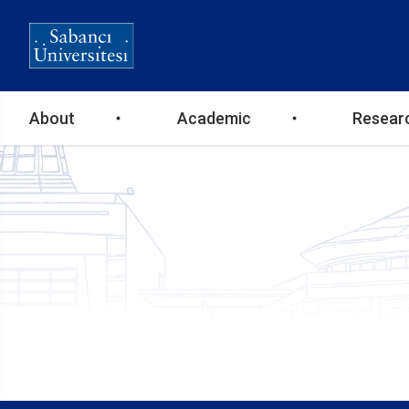
Ana
About
Academic
Resear
gezinti
menüsü