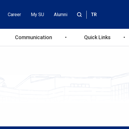
Career
My SU
Alumni
TR
Header
Site
içinde
Top
ara
Communication
Quick Links
Menu