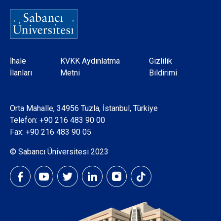
Dipnot
İhale
KVKK Aydınlatma
Gizlilik
İlanları
Metni
Bildirimi
Orta Mahalle, 34956 Tuzla, İstanbul, Türkiye
Telefon:
+90 216 483 90 00
Fax: +90 216 483 90 05
© Sabancı Üniversitesi 2023