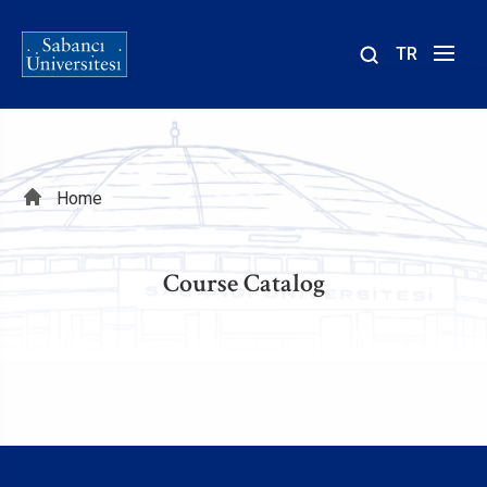
TR
Site
içinde
ara
Breadcrumb
Home
Course Catalog