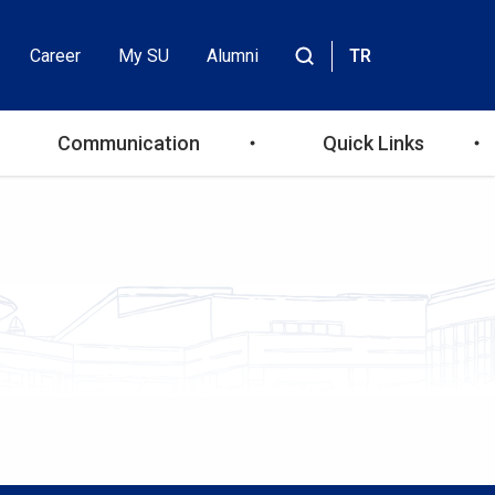
Career
My SU
Alumni
TR
Header
Site
içinde
Top
ara
Communication
Quick Links
Menu