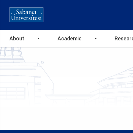
Ana
About
Academic
Resear
gezinti
menüsü