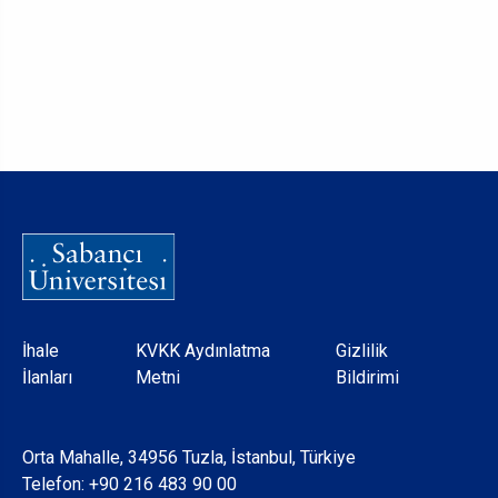
Dipnot
İhale
KVKK Aydınlatma
Gizlilik
İlanları
Metni
Bildirimi
Orta Mahalle, 34956 Tuzla, İstanbul, Türkiye
Telefon:
+90 216 483 90 00