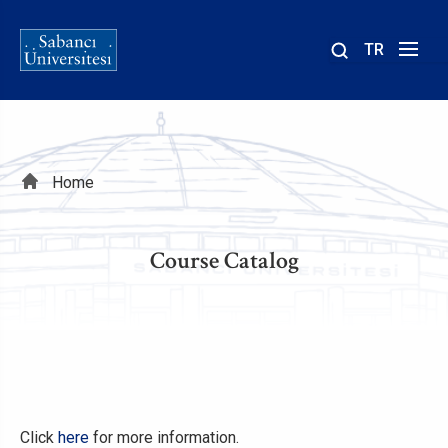
TR
Site
içinde
ara
Breadcrumb
Home
Course Catalog
Click
here
for more information.