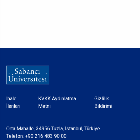
Dipnot
İhale
KVKK Aydınlatma
Gizlilik
İlanları
Metni
Bildirimi
Orta Mahalle, 34956 Tuzla, İstanbul, Türkiye
Telefon:
+90 216 483 90 00