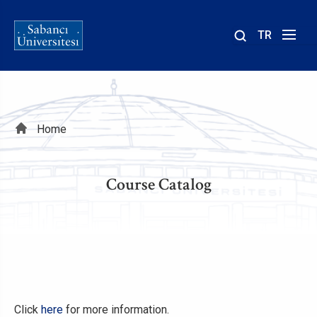
TR
Site
içinde
ara
Breadcrumb
Home
Course Catalog
Click
here
for more information.