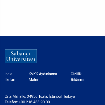
Dipnot
İhale
KVKK Aydınlatma
Gizlilik
İlanları
Metni
Bildirimi
Orta Mahalle, 34956 Tuzla, İstanbul, Türkiye
Telefon:
+90 216 483 90 00