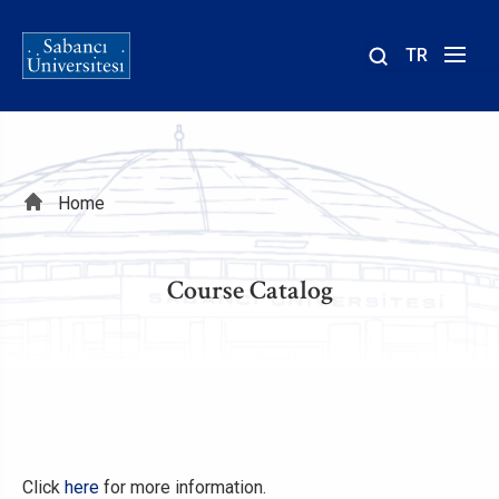
TR
Site
içinde
ara
Breadcrumb
Home
Course Catalog
Click
here
for more information.