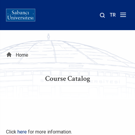
TR
Site
içinde
ara
Breadcrumb
Home
Course Catalog
Click
here
for more information.