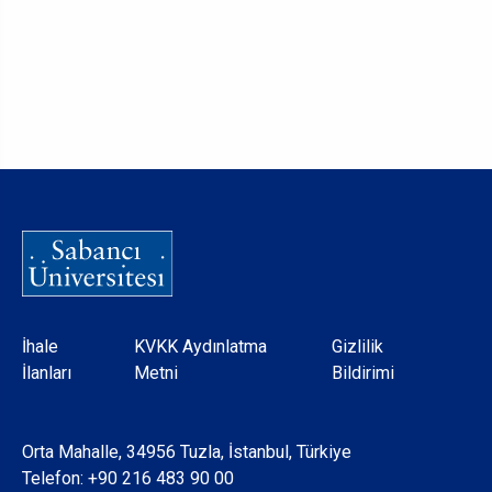
Dipnot
İhale
KVKK Aydınlatma
Gizlilik
İlanları
Metni
Bildirimi
Orta Mahalle, 34956 Tuzla, İstanbul, Türkiye
Telefon:
+90 216 483 90 00