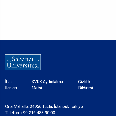
Dipnot
İhale
KVKK Aydınlatma
Gizlilik
İlanları
Metni
Bildirimi
Orta Mahalle, 34956 Tuzla, İstanbul, Türkiye
Telefon:
+90 216 483 90 00