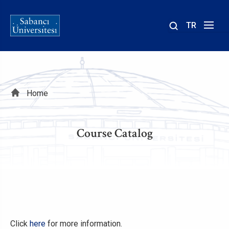
TR
Site
içinde
ara
Breadcrumb
Home
Course Catalog
Click
here
for more information.