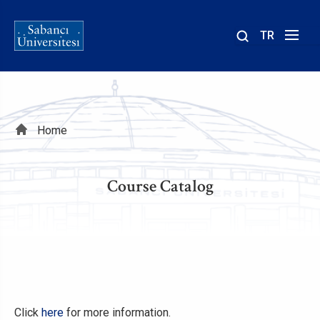
TR
Site
içinde
ara
Breadcrumb
Home
Course Catalog
Click
here
for more information.