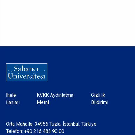
Dipnot
İhale
KVKK Aydınlatma
Gizlilik
İlanları
Metni
Bildirimi
Orta Mahalle, 34956 Tuzla, İstanbul, Türkiye
Telefon:
+90 216 483 90 00