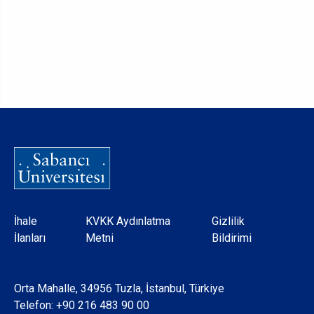
Dipnot
İhale
KVKK Aydınlatma
Gizlilik
İlanları
Metni
Bildirimi
Orta Mahalle, 34956 Tuzla, İstanbul, Türkiye
Telefon:
+90 216 483 90 00