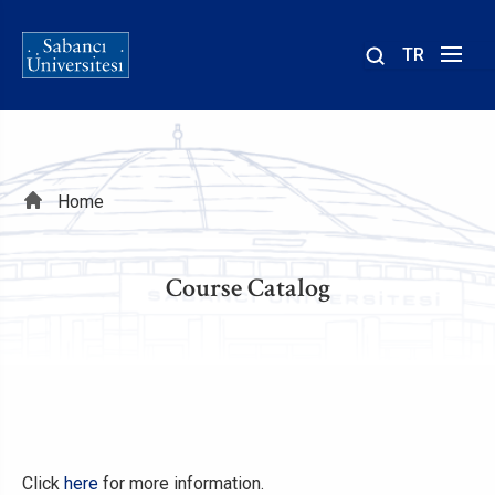
TR
Site
içinde
ara
Breadcrumb
Home
Course Catalog
Click
here
for more information.