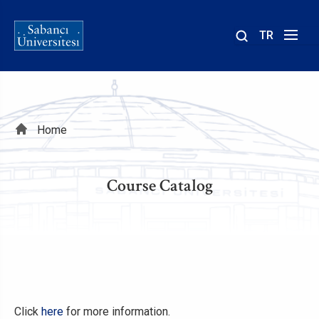
TR
Site
içinde
ara
Breadcrumb
Home
Course Catalog
Click
here
for more information.