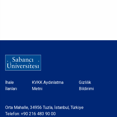
Dipnot
İhale
KVKK Aydınlatma
Gizlilik
İlanları
Metni
Bildirimi
Orta Mahalle, 34956 Tuzla, İstanbul, Türkiye
Telefon:
+90 216 483 90 00