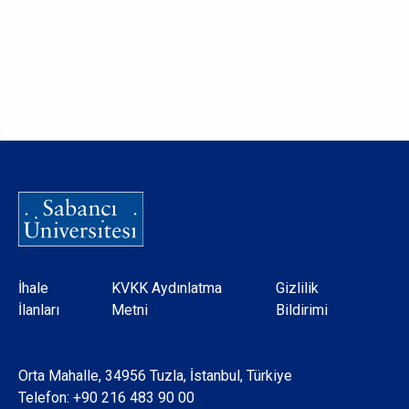
Dipnot
İhale
KVKK Aydınlatma
Gizlilik
İlanları
Metni
Bildirimi
Orta Mahalle, 34956 Tuzla, İstanbul, Türkiye
Telefon:
+90 216 483 90 00