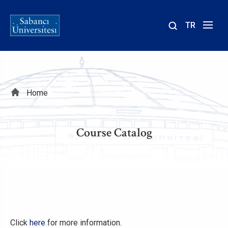
TR
Site
içinde
ara
Breadcrumb
Home
Course Catalog
Click
here
for more information.