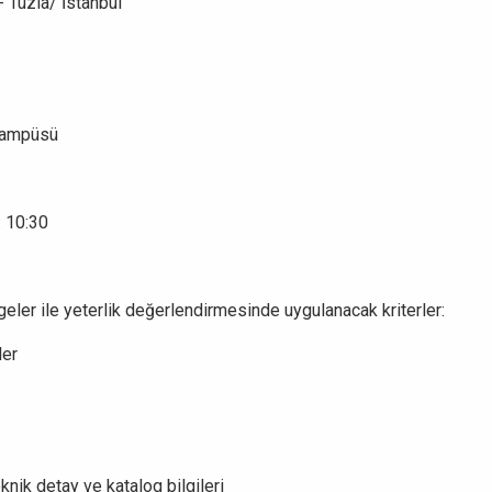
- Tuzla/ İstanbul
 Kampüsü
: 10:30
lgeler ile yeterlik değerlendirmesinde uygulanacak kriterler:
eler
nik detay ve katalog bilgileri