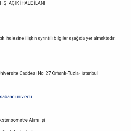
 İŞİ AÇIK İHALE İLANI
k İhalesine ilişkin ayrıntılı bilgiler aşağıda yer almaktadır:
Üniversite Caddesi No: 27 Orhanlı-Tuzla- İstanbul
sabanciuniv.edu
iaxial (Çift Yönlü) Ekstansometre Alımı İşi