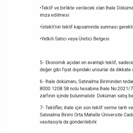
•Teklif ve birlikte verilecek olan İhale Döküma
imza edilmesi
•İstekli’nin teklif kapsamında sunması gerekt
•Yetkili Satıcı veya Üretici Belgesi
5- Ekonomik açıdan en avantajlı teklif, sadece f
değer gibi fiyat dışındaki unsurlar da dikkate 
6- İhale dokümanı, Satınalma Biriminden teda
8000 1208 58 nolu hesabına İhale No:2021/7312
zarfının içinde bulunmalıdır. Doküman satış b
7- Teklifler, ihale için son teklif verme tarih
Satınalma Birimi Orta Mahalle Üniversite Cadd
vasıtasıyla da gönderilebilir.