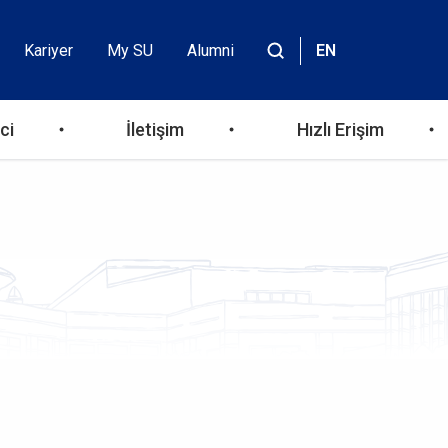
Kariyer
My SU
Alumni
EN
Header
Site
içinde
Top
ara
ci
İletişim
Hızlı Erişim
Menu