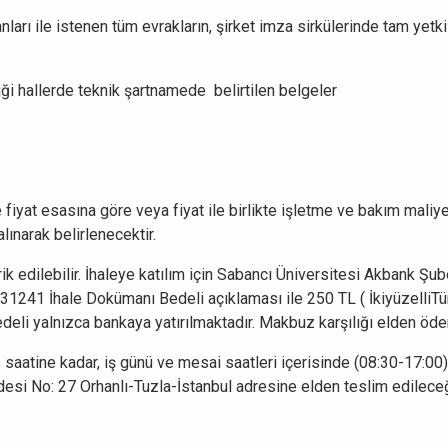
nları ile istenen tüm evrakların, şirket imza sirkülerinde tam yetkil
iği hallerde teknik şartnamede belirtilen belgeler
iyat esasına göre veya fiyat ile birlikte işletme ve bakım maliyeti,
alınarak belirlenecektir.
rik edilebilir. İhaleye katılım için Sabancı Üniversitesi Akbank
41 İhale Dokümanı Bedeli açıklaması ile 250 TL ( İkiyüzelliTürk L
edeli yalnızca bankaya yatırılmaktadır. Makbuz karşılığı elden ö
 ve saatine kadar, iş günü ve mesai saatleri içerisinde (08:30-17:0
esi No: 27 Orhanlı-Tuzla-İstanbul adresine elden teslim edileceği