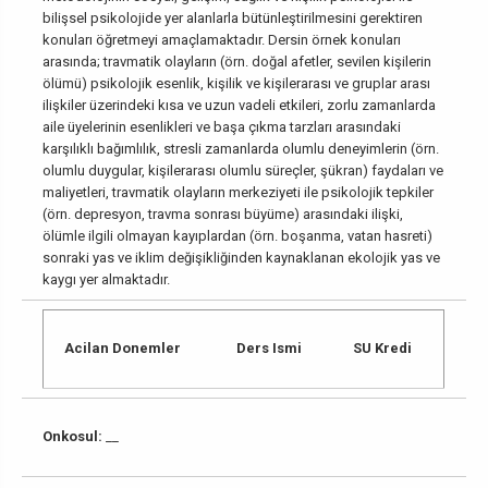
bilişsel psikolojide yer alanlarla bütünleştirilmesini gerektiren
konuları öğretmeyi amaçlamaktadır. Dersin örnek konuları
arasında; travmatik olayların (örn. doğal afetler, sevilen kişilerin
ölümü) psikolojik esenlik, kişilik ve kişilerarası ve gruplar arası
ilişkiler üzerindeki kısa ve uzun vadeli etkileri, zorlu zamanlarda
aile üyelerinin esenlikleri ve başa çıkma tarzları arasındaki
karşılıklı bağımlılık, stresli zamanlarda olumlu deneyimlerin (örn.
olumlu duygular, kişilerarası olumlu süreçler, şükran) faydaları ve
maliyetleri, travmatik olayların merkeziyeti ile psikolojik tepkiler
(örn. depresyon, travma sonrası büyüme) arasındaki ilişki,
ölümle ilgili olmayan kayıplardan (örn. boşanma, vatan hasreti)
sonraki yas ve iklim değişikliğinden kaynaklanan ekolojik yas ve
kaygı yer almaktadır.
Acilan Donemler
Ders Ismi
SU Kredi
Onkosul:
__