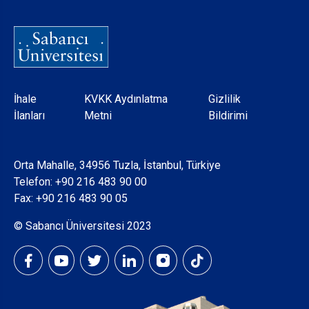
Dipnot
İhale
KVKK Aydınlatma
Gizlilik
İlanları
Metni
Bildirimi
Orta Mahalle, 34956 Tuzla, İstanbul, Türkiye
Telefon:
+90 216 483 90 00
Fax: +90 216 483 90 05
© Sabancı Üniversitesi 2023