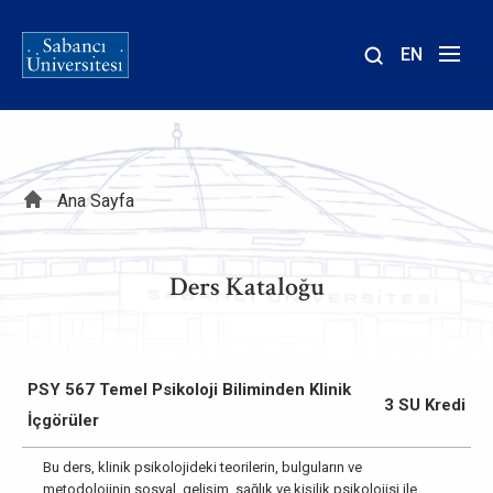
EN
Site
içinde
ara
Sayfa
Ana Sayfa
yolu
Ders Kataloğu
PSY 567 Temel Psikoloji Biliminden Klinik
3 SU Kredi
İçgörüler
Bu ders, klinik psikolojideki teorilerin, bulguların ve
metodolojinin sosyal, gelişim, sağlık ve kişilik psikolojisi ile