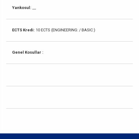
Yankosul:
__
ECTS Kredi:
10 ECTS (ENGINEERING: / BASIC:)
Genel Kosullar :