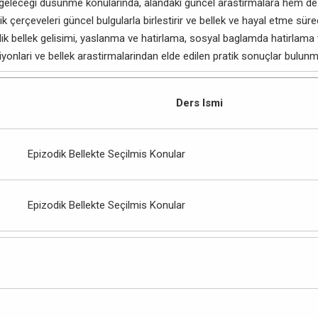
k gelecegi düsünme konularinda, alandaki güncel arastirmalara hem de
k çerçeveleri güncel bulgularla birlestirir ve bellek ve hayal etme süreç
k bellek gelisimi, yaslanma ve hatirlama, sosyal baglamda hatirlama v
siyonlari ve bellek arastirmalarindan elde edilen pratik sonuçlar bulunm
Ders Ismi
Epizodik Bellekte Seçilmis Konular
Epizodik Bellekte Seçilmis Konular