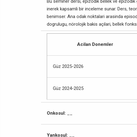
Bu seminer dersi, epizodik bellek ve epizodi
inerek kapsamli bir inceleme sunar. Ders, teori
benimser. Ana odak noktalari arasinda episodi
dogrulugu, nörolojik bakis açilari, bellek fonk
Acilan Donemler
Güz 2025-2026
Güz 2024-2025
Onkosul:
__
Yankosul:
__