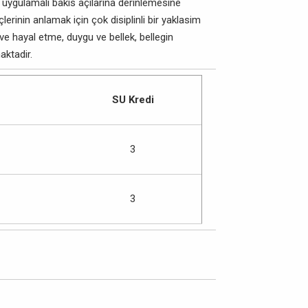
 uygulamali bakis açilarina derinlemesine
lerinin anlamak için çok disiplinli bir yaklasim
e hayal etme, duygu ve bellek, bellegin
aktadir.
SU Kredi
3
3