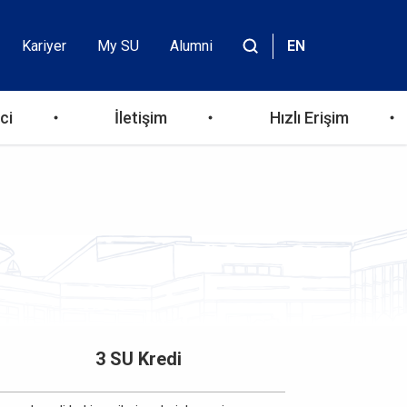
Kariyer
My SU
Alumni
EN
Header
Site
içinde
Top
ara
ci
İletişim
Hızlı Erişim
Menu
3 SU Kredi