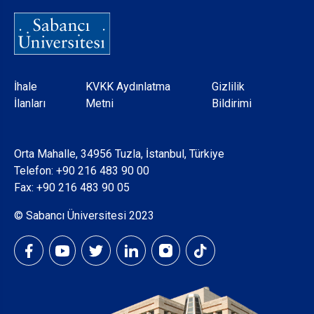
Dipnot
İhale
KVKK Aydınlatma
Gizlilik
İlanları
Metni
Bildirimi
Orta Mahalle, 34956 Tuzla, İstanbul, Türkiye
Telefon:
+90 216 483 90 00
Fax: +90 216 483 90 05
© Sabancı Üniversitesi 2023