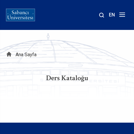
EN
Site
içinde
ara
Sayfa
Ana Sayfa
yolu
Ders Kataloğu