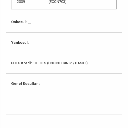
2009
(ECON703)
Onkosul:
__
Yankosul:
__
ECTS Kredi:
10 ECTS (ENGINEERING: / BASIC:)
Genel Kosullar :