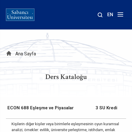
EN
Site
içinde
ara
Sayfa
Ana Sayfa
yolu
Ders Kataloğu
ECON 688 Eşleşme ve Piyasalar
3 SU Kredi
Kişilerin diğer kişiler veya birimlerle eşleşmesinin oyun kuramsal
analizi; örnekler: evlilik, üniversite yerleştirme, istihdam, emlak