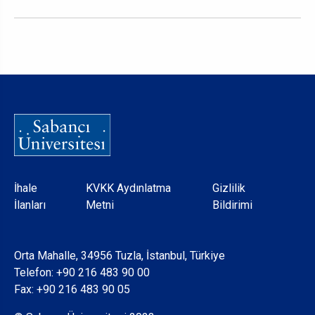
Dipnot
İhale
KVKK Aydınlatma
Gizlilik
İlanları
Metni
Bildirimi
Orta Mahalle, 34956 Tuzla, İstanbul, Türkiye
Telefon:
+90 216 483 90 00
Fax: +90 216 483 90 05