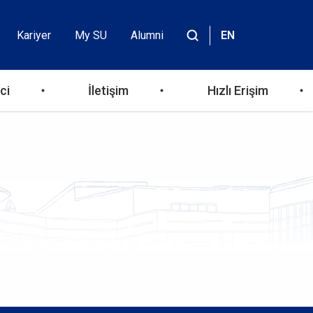
Kariyer
My SU
Alumni
EN
Header
Site
içinde
Top
ara
ci
İletişim
Hızlı Erişim
Menu