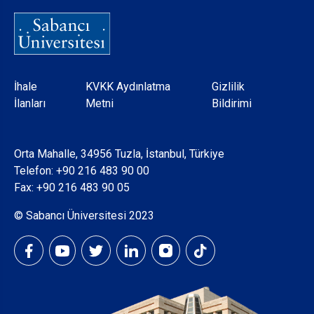
Dipnot
İhale
KVKK Aydınlatma
Gizlilik
İlanları
Metni
Bildirimi
Orta Mahalle, 34956 Tuzla, İstanbul, Türkiye
Telefon:
+90 216 483 90 00
Fax: +90 216 483 90 05
© Sabancı Üniversitesi 2023