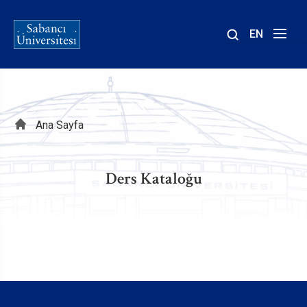
EN
Site
içinde
ara
Sayfa
Ana Sayfa
yolu
Ders Kataloğu