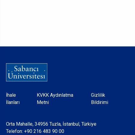
Dipnot
İhale
KVKK Aydınlatma
Gizlilik
İlanları
Metni
Bildirimi
Orta Mahalle, 34956 Tuzla, İstanbul, Türkiye
Telefon:
+90 216 483 90 00