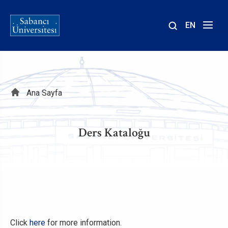
EN
Site
içinde
ara
Sayfa
Ana Sayfa
yolu
Ders Kataloğu
Click
here
for more information.