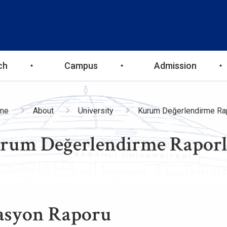
ch
Campus
Admission
eadcrumb
me
About
University
Kurum Değerlendirme Rap
rum Değerlendirme Raporl
asyon Raporu