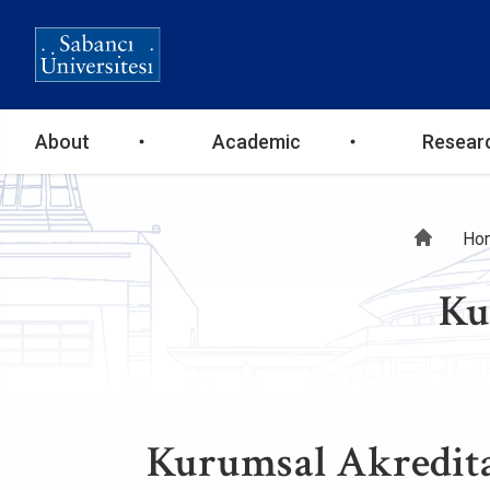
Ana
About
Academic
Resear
gezinti
Br
Ho
menüsü
Ku
Kurumsal Akredit