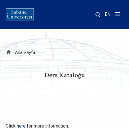
EN
Site
içinde
ara
Sayfa
Ana Sayfa
yolu
Ders Kataloğu
Click
here
for more information.