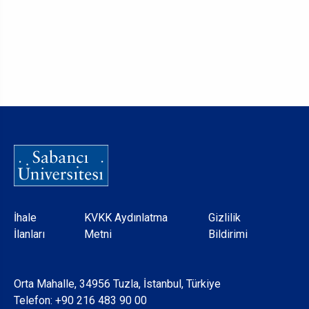
Dipnot
İhale
KVKK Aydınlatma
Gizlilik
İlanları
Metni
Bildirimi
Orta Mahalle, 34956 Tuzla, İstanbul, Türkiye
Telefon:
+90 216 483 90 00