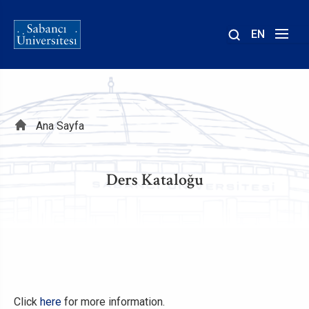
EN
Site
içinde
ara
Sayfa
Ana Sayfa
yolu
Ders Kataloğu
Click
here
for more information.