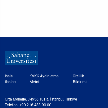
Dipnot
İhale
KVKK Aydınlatma
Gizlilik
İlanları
Metni
Bildirimi
Orta Mahalle, 34956 Tuzla, İstanbul, Türkiye
Telefon:
+90 216 483 90 00