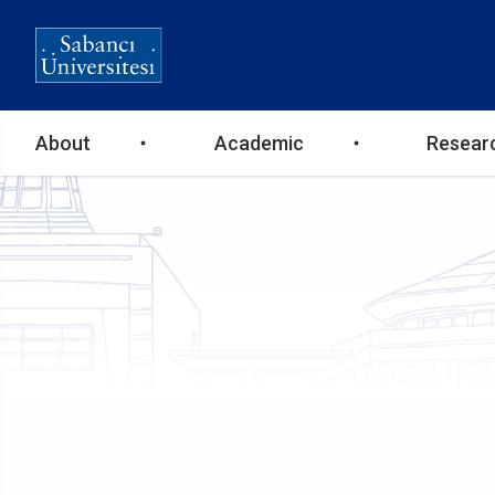
Ana
About
Academic
Resear
gezinti
menüsü