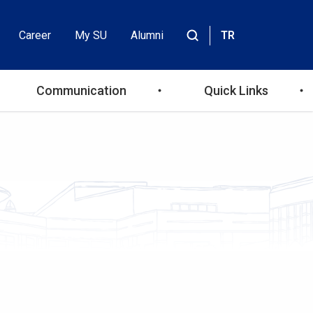
Career
My SU
Alumni
TR
Header
Site
içinde
Top
ara
Communication
Quick Links
Menu