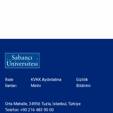
Dipnot
İhale
KVKK Aydınlatma
Gizlilik
İlanları
Metni
Bildirimi
Orta Mahalle, 34956 Tuzla, İstanbul, Türkiye
Telefon:
+90 216 483 90 00