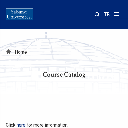
TR
Site
içinde
ara
Breadcrumb
Home
Course Catalog
Click
here
for more information.