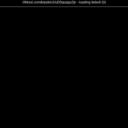
///kkssi.com/krpskin2/uD0quqquSjr - loading failed! (0)