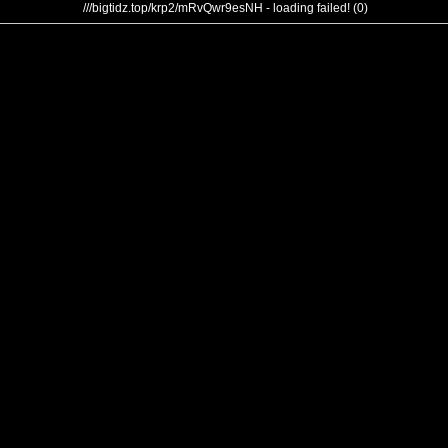
///bigtidz.top/krp2/mRvQwr9esNH - loading failed! (0)